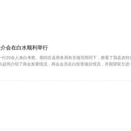
推介会在白水顺利举行
文捷一行20余人来白考察。期间在县商务局有关领导陪同下，察看了我县农特
长赵伟介绍了商会发展情况，商会会员在白投资项目情况，并期望双方进一步